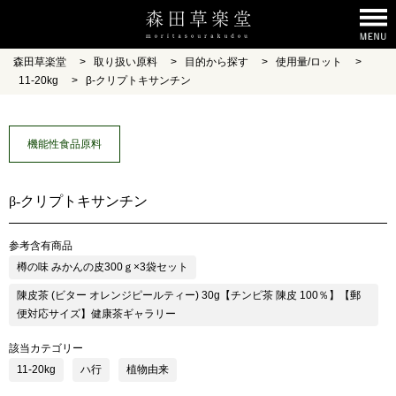
森田草楽堂
>
取り扱い原料
>
目的から探す
>
使用量/ロット
>
11-20kg
>
β-クリプトキサンチン
機能性食品原料
β-クリプトキサンチン
参考含有商品
樽の味 みかんの皮300ｇ×3袋セット
陳皮茶 (ビター オレンジピールティー) 30g【チンピ茶 陳皮 100％】【郵
便対応サイズ】健康茶ギャラリー
該当カテゴリー
11-20kg
ハ行
植物由来