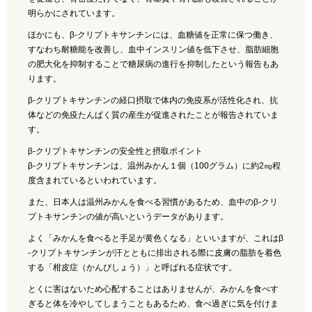
明らかにされています。
ほかにも、β-クリプトキサンチンには、血糖値を正常に保つ働き、
すなわち耐糖能を改善し、血中インスリン値を低下させ、脂肪細胞
の肥大化を抑制することで糖尿病の進行を抑制したという報告もあ
ります。
β-クリプトキサンチンの経口摂取で体内の免疫系が活性化され、抗
体などの免疫たんぱく質の産生が促進されたことが報告されていま
す。
β-クリプトキサンチンの安全性と摂取ポイント
β-クリプトキサンチンは、温州みかん１個（100グラム）に約2㎎程
度含まれているといわれています。
また、日本人は温州みかんを食べる習慣があるため、血中のβ-クリ
プトキサンチンの値が高いというデータがあります。
よく「みかんを食べると手足が黄色くなる」といいますが、これはβ
-クリプトキサンチンが汗とともに排出される際に皮膚の脂肪を着色
する「柑皮症（かんぴしょう）」と呼ばれる症状です。
とくに害はないため心配することはありませんが、みかんを食べす
ぎると体を冷やしてしまうこともあるため、食べ過ぎに気を付けま