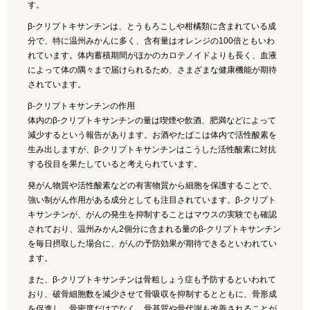
す。
β-クリプトキサンチンは、とうもろこしや柑橘類に含まれている成
分で、特に温州みかんに多く、含有量はオレンジの100倍ともいわ
れています。体内蓄積期間がほかのカロテノイドよりも長く、血液
によって体の隅々まで届けられるため、さまざまな健康機能が期待
されています。
β-クリプトキサンチンの作用
体内のβ-クリプトキサンチンの量は喫煙や飲酒、肥満などによって
減少するという報告があります。お酒やたばこは体内で活性酸素を
生み出しますが、β-クリプトキサンチンはこうした活性酸素に対抗
する役目を果たしていると考えられています。
発がん物質や活性酸素などの有害物質から細胞を保護することで、
強い制がん作用がある成分としても注目されています。β-クリプト
キサンチンが、がんの発生を抑制することはマウスの実験でも確認
されており、温州みかん2個分に含まれる量のβ-クリプトキサンチン
を毎日摂取した場合に、がんの予防効果が期待できるといわれてい
ます。
また、β-クリプトキサンチンは骨粗しょう症も予防するといわれて
おり、破骨細胞数を減少させて骨吸収を抑制するとともに、骨形成
を促進し、骨密度だけでなく、骨基質や骨代謝も改善されることが